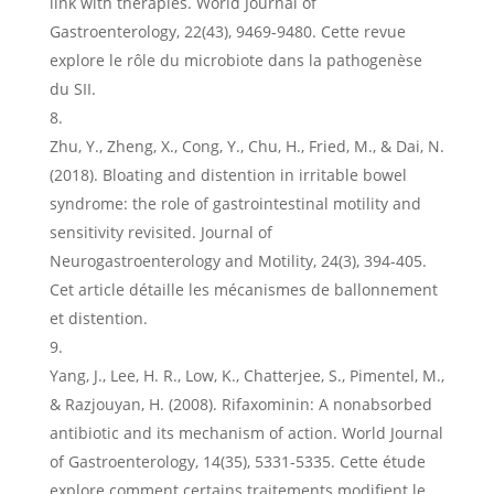
link with therapies. World Journal of
Gastroenterology, 22(43), 9469-9480. Cette revue
explore le rôle du microbiote dans la pathogenèse
du SII.
Zhu, Y., Zheng, X., Cong, Y., Chu, H., Fried, M., & Dai, N.
(2018). Bloating and distention in irritable bowel
syndrome: the role of gastrointestinal motility and
sensitivity revisited. Journal of
Neurogastroenterology and Motility, 24(3), 394-405.
Cet article détaille les mécanismes de ballonnement
et distention.
Yang, J., Lee, H. R., Low, K., Chatterjee, S., Pimentel, M.,
& Razjouyan, H. (2008). Rifaxominin: A nonabsorbed
antibiotic and its mechanism of action. World Journal
of Gastroenterology, 14(35), 5331-5335. Cette étude
explore comment certains traitements modifient le