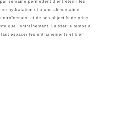
 par semaine permettent d’entretenir les
nne hydratation et à une alimentation
entraînement et de ses objectifs de prise
nte que l’entraînement. Laisser le temps à
l faut espacer les entraînements et bien
E
sse musculaire est la nutrition. Pour
 d’énergie. Il est essentiel d’augmenter
 pas suffisamment, vous ne prendrez pas
riques journaliers sont de 2000 kcal :
faudra
consommer au moins 3000 kcal par
anger équilibré, en augmentant chaque jour
et en féculents (céréales complètes,