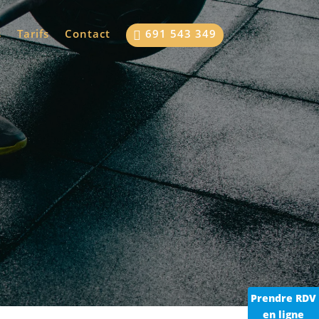
s
Tarifs
Contact
691 543 349

Prendre RDV
en ligne