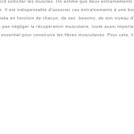
bord solliciter les muscles. On estime que deux entraînements
. Il est indispensable d’associer ces entraînements à une bo
lisée en fonction de chacun, de ses besoins, de son niveau d’
 pas négliger la récupération musculaire, toute aussi importa
 essentiel pour construire les fibres musculaires. Pour cela, i
NUTRITION ET PRISE DE MASS
L’un des piliers majeurs de la prise de ma
construire vos muscles, vous aurez besoin
son apport calorique : si vous ne mangez
de muscle. Chez l’homme, les besoins calo
pour prendre de la masse musculaire, il 
jour
.
Pour réussir sa prise de masse, il faut m
progressivement ses apports en protéines 