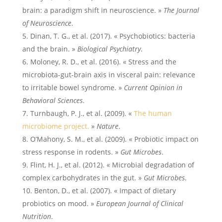
brain: a paradigm shift in neuroscience. »
The Journal
of Neuroscience
.
Dinan, T. G., et al. (2017). « Psychobiotics: bacteria
and the brain. »
Biological Psychiatry
.
Moloney, R. D., et al. (2016). « Stress and the
microbiota-gut-brain axis in visceral pain: relevance
to irritable bowel syndrome. »
Current Opinion in
Behavioral Sciences
.
Turnbaugh, P. J., et al. (2009). «
The human
microbiome project.
»
Nature
.
O’Mahony, S. M., et al. (2009). « Probiotic impact on
stress response in rodents. »
Gut Microbes
.
Flint, H. J., et al. (2012). « Microbial degradation of
complex carbohydrates in the gut. »
Gut Microbes
.
Benton, D., et al. (2007). « Impact of dietary
probiotics on mood. »
European Journal of Clinical
Nutrition
.