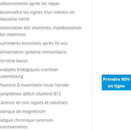
ballonnements après les repas
Reconnaître les signes d’un intestin en
mauvaise santé
Assimilation des vitamines, malabsorption
des vitamines
nutriments essentiels après 50 ans
Alimentation système immunitaire
Ferritine basse
Analyses biologiques nutrition
Luxembourg
Prendre RDV
Vitamine D essentielle toute l’année
en ligne
Symptômes déficit vitamine B12
Carence en zinc signes et solutions
Manque de magnésium
Fatigue chronique carences
nutritionnelles