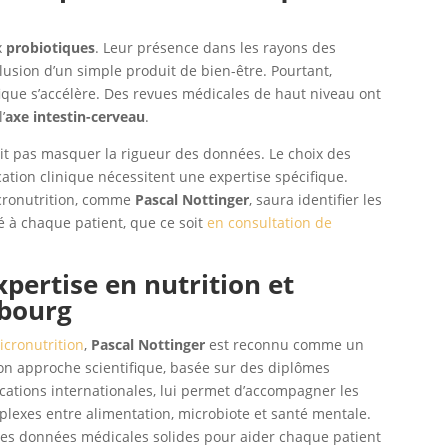
x
probiotiques
. Leur présence dans les rayons des
usion d’un simple produit de bien-être. Pourtant,
ique s’accélère. Des revues médicales de haut niveau ont
’
axe intestin-cerveau
.
doit pas masquer la rigueur des données. Le choix des
cation clinique nécessitent une expertise spécifique.
cronutrition, comme
Pascal Nottinger
, saura identifier les
é à chaque patient, que ce soit
en consultation de
xpertise en nutrition et
mbourg
icronutrition
,
Pascal Nottinger
est reconnu comme un
on approche scientifique, basée sur des diplômes
cations internationales, lui permet d’accompagner les
lexes entre alimentation, microbiote et santé mentale.
 des données médicales solides pour aider chaque patient