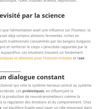
autistique, TDAH, troubles anxieux, dépression,
evisité par la science
nti que l’alimentation avait une influence sur l’humeur, la
ciait déjà certains aliments fermentés, riches en
yaourts traditionnels consommés par les bergers bulgares
rit et renforcer le corps » (anecdote rapportée par le
. Aujourd’hui, ces intuitions trouvent un fondement
otiques et aliments pour l’intestin irritable
et l’
axe
 un dialogue constant
ectionnel qui relie le système nerveux central au système
microbiote. Les
probiotiques
, en influençant la
nt la production de neurotransmetteurs comme la
s à la régulation des émotions et du comportement. Chez
e
, cet équilibre fragile peut jouer un rôle important dans