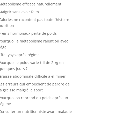
Métabolisme efficace naturellement
Maigrir sans avoir faim
Calories ne racontent pas toute l’histoire
nutrition
Freins hormonaux perte de poids
Pourquoi le métabolisme ralentit-il avec
l’âge
Effet yoyo après régime
Pourquoi le poids varie-t-il de 2 kg en
quelques jours ?
Graisse abdominale difficile à éliminer
Les erreurs qui empêchent de perdre de
la graisse malgré le sport
Pourquoi on reprend du poids après un
régime
Consulter un nutritionniste avant maladie