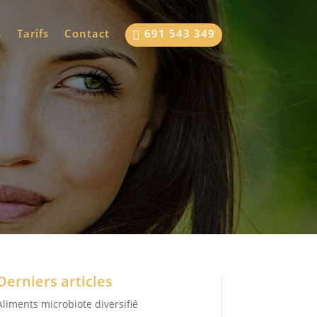
s
Tarifs
Contact
691 543 349

Derniers articles
Aliments microbiote diversifié