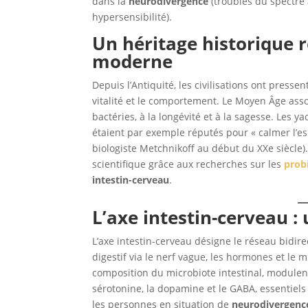
dans la
neurodivergence
(troubles du spectre 
hypersensibilité).
Un héritage historique r
moderne
Depuis l’Antiquité, les civilisations ont presse
vitalité et le comportement. Le Moyen Âge asso
bactéries, à la longévité et à la sagesse. Les 
étaient par exemple réputés pour « calmer l’esp
biologiste Metchnikoff au début du XXe siècle)
scientifique grâce aux recherches sur les
probi
intestin-cerveau
.
L’axe intestin-cerveau :
L’axe intestin-cerveau désigne le réseau bidir
digestif via le nerf vague, les hormones et le 
composition du microbiote intestinal, module
sérotonine, la dopamine et le GABA, essentiel
les personnes en situation de
neurodivergenc