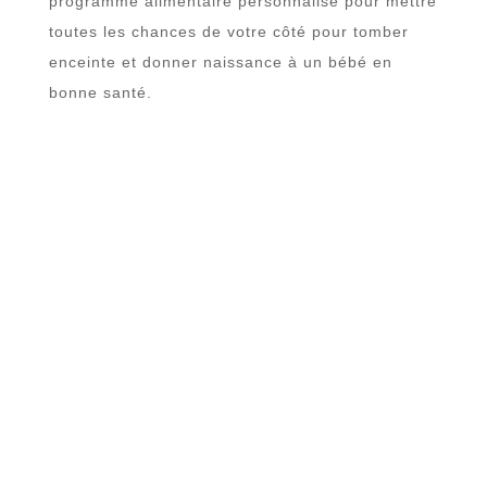
programme alimentaire personnalisé pour mettre
toutes les chances de votre côté pour tomber
enceinte et donner naissance à un bébé en
bonne santé.
Pour préparer une grossesse, il faut faire le
plein de vitamines, de minéraux et d’acides gras
essentiels. Certaines vitamines sont essentielles