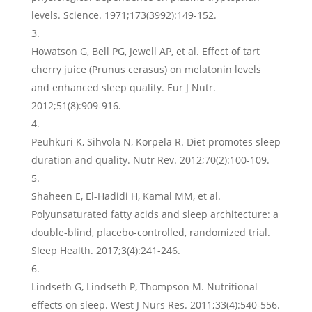
levels. Science. 1971;173(3992):149-152.
Howatson G, Bell PG, Jewell AP, et al. Effect of tart
cherry juice (Prunus cerasus) on melatonin levels
and enhanced sleep quality. Eur J Nutr.
2012;51(8):909-916.
Peuhkuri K, Sihvola N, Korpela R. Diet promotes sleep
duration and quality. Nutr Rev. 2012;70(2):100-109.
Shaheen E, El-Hadidi H, Kamal MM, et al.
Polyunsaturated fatty acids and sleep architecture: a
double-blind, placebo-controlled, randomized trial.
Sleep Health. 2017;3(4):241-246.
Lindseth G, Lindseth P, Thompson M. Nutritional
effects on sleep. West J Nurs Res. 2011;33(4):540-556.