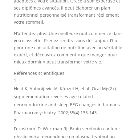
adaptées à votre situation. Grâce à son expertise et
ses diplômes avancés, il peut élaborer un plan
nutritionnel personnalisé transformant réellement
votre sommeil.
N’attendez plus. Une meilleure nuit commence dans
votre assiette. Prenez rendez-vous dès aujourd’hui
pour une consultation de nutrition avec un véritable
expert, et découvrez comment « que manger pour
mieux dormir » peut transformer votre vie.
Références scientifiques
Held K, Antonijevic IA, Künzel H, et al. Oral Mg(2+)
supplementation reverses age-related
neuroendocrine and sleep EEG changes in humans.
Pharmacopsychiatry. 2002;35(4):135-143.
Fernstrom JD, Wurtman RJ. Brain serotonin content:
physiological dependence on plasma tryptophan