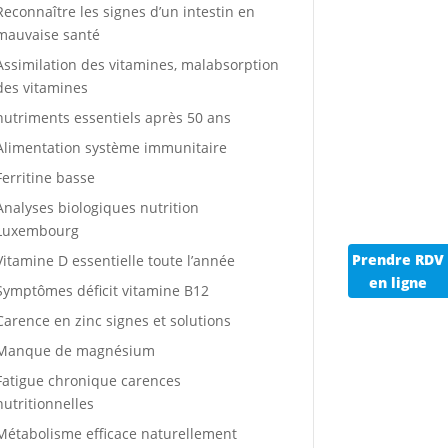
Reconnaître les signes d’un intestin en
mauvaise santé
Assimilation des vitamines, malabsorption
des vitamines
nutriments essentiels après 50 ans
Alimentation système immunitaire
Ferritine basse
Analyses biologiques nutrition
Luxembourg
Prendre RDV
Vitamine D essentielle toute l’année
en ligne
Symptômes déficit vitamine B12
Carence en zinc signes et solutions
Manque de magnésium
Fatigue chronique carences
nutritionnelles
Métabolisme efficace naturellement