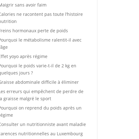
Maigrir sans avoir faim
Calories ne racontent pas toute l’histoire
nutrition
Freins hormonaux perte de poids
Pourquoi le métabolisme ralentit-il avec
l’âge
Effet yoyo après régime
Pourquoi le poids varie-t-il de 2 kg en
quelques jours ?
Graisse abdominale difficile à éliminer
Les erreurs qui empêchent de perdre de
la graisse malgré le sport
Pourquoi on reprend du poids après un
régime
Consulter un nutritionniste avant maladie
carences nutritionnelles au Luxembourg