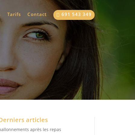
s
Tarifs
Contact
691 543 349

Derniers articles
ballonnements après les repas