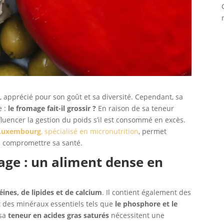
 apprécié pour son goût et sa diversité. Cependant, sa
e :
le fromage fait-il grossir ?
En raison de sa teneur
nfluencer la gestion du poids s’il est consommé en excès.
à Luxembourg
,
spécialisé en micronutrition
, permet
s compromettre sa santé.
ge : un aliment dense en
éines, de lipides et de calcium
. Il contient également des
 des minéraux essentiels tels que
le phosphore et le
 sa
teneur en acides gras saturés
nécessitent une