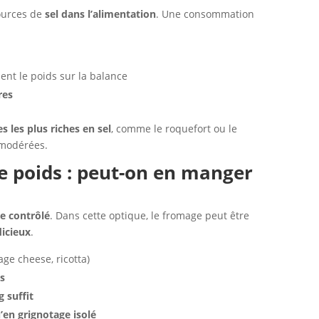
sources de
sel dans l’alimentation
. Une consommation
ent le poids sur la balance
res
s les plus riches en sel
, comme le roquefort ou le
 modérées.
de poids : peut-on en manger
ue contrôlé
. Dans cette optique, le fromage peut être
dicieux
.
age cheese, ricotta)
as
g suffit
’en grignotage isolé