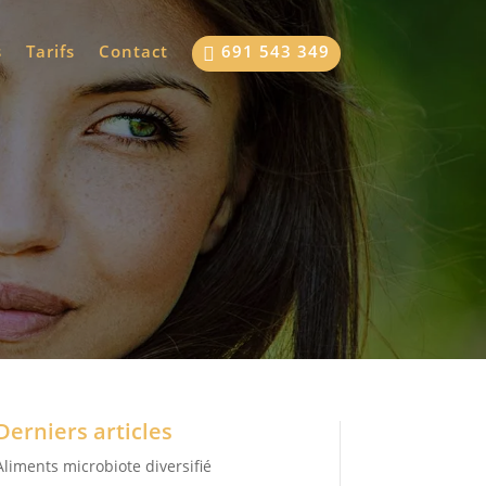
s
Tarifs
Contact
691 543 349

Derniers articles
Aliments microbiote diversifié