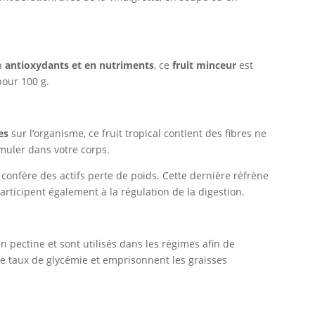
en
antioxydants et en nutriments
, ce
fruit minceur
est
pour 100 g.
es
sur l’organisme, ce fruit tropical contient des fibres ne
muler dans votre corps.
r confère des actifs perte de poids. Cette dernière réfrène
articipent également à la régulation de la digestion.
en pectine et sont utilisés dans les régimes afin de
t le taux de glycémie et emprisonnent les graisses