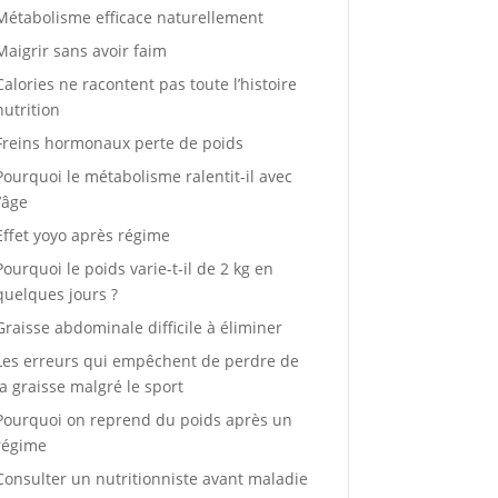
Métabolisme efficace naturellement
Maigrir sans avoir faim
Calories ne racontent pas toute l’histoire
nutrition
Freins hormonaux perte de poids
Pourquoi le métabolisme ralentit-il avec
l’âge
Effet yoyo après régime
Pourquoi le poids varie-t-il de 2 kg en
quelques jours ?
Graisse abdominale difficile à éliminer
Les erreurs qui empêchent de perdre de
la graisse malgré le sport
Pourquoi on reprend du poids après un
régime
Consulter un nutritionniste avant maladie