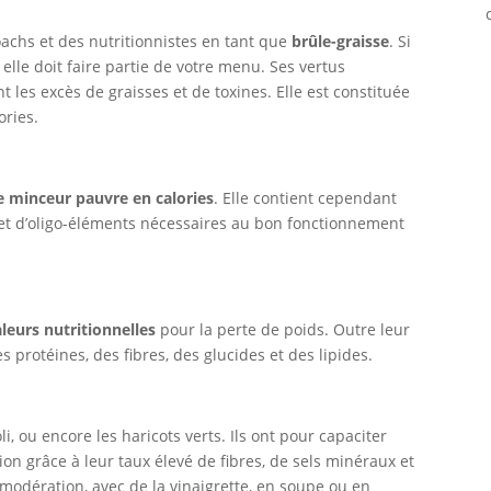
oachs et des nutritionnistes en tant que
brûle-graisse
. Si
, elle doit faire partie de votre menu. Ses vertus
nt les excès de graisses et de toxines. Elle est constituée
ories.
 minceur pauvre en calories
. Elle contient cependant
 et d’oligo-éléments nécessaires au bon fonctionnement
leurs nutritionnelles
pour la perte de poids. Outre leur
 protéines, des fibres, des glucides et des lipides.
li, ou encore les haricots verts. Ils ont pour capaciter
ion grâce à leur taux élevé de fibres, de sels minéraux et
modération, avec de la vinaigrette, en soupe ou en