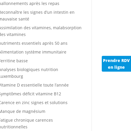
ballonnements après les repas
Reconnaître les signes d’un intestin en
mauvaise santé
Assimilation des vitamines, malabsorption
des vitamines
nutriments essentiels après 50 ans
Alimentation système immunitaire
Prendre RDV
Ferritine basse
en ligne
Analyses biologiques nutrition
Luxembourg
Vitamine D essentielle toute l’année
Symptômes déficit vitamine B12
Carence en zinc signes et solutions
Manque de magnésium
Fatigue chronique carences
nutritionnelles