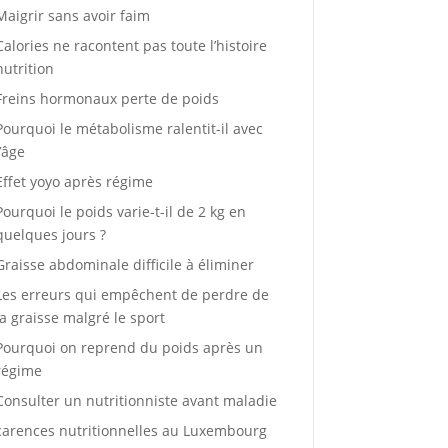
Maigrir sans avoir faim
Calories ne racontent pas toute l’histoire
nutrition
Freins hormonaux perte de poids
Pourquoi le métabolisme ralentit-il avec
l’âge
Effet yoyo après régime
Pourquoi le poids varie-t-il de 2 kg en
quelques jours ?
Graisse abdominale difficile à éliminer
Les erreurs qui empêchent de perdre de
la graisse malgré le sport
Pourquoi on reprend du poids après un
régime
Consulter un nutritionniste avant maladie
carences nutritionnelles au Luxembourg