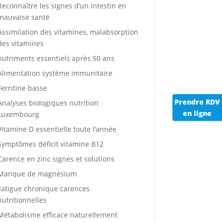
Reconnaître les signes d’un intestin en
mauvaise santé
Assimilation des vitamines, malabsorption
des vitamines
nutriments essentiels après 50 ans
Alimentation système immunitaire
Ferritine basse
Prendre RDV
Analyses biologiques nutrition
en ligne
Luxembourg
Vitamine D essentielle toute l’année
Symptômes déficit vitamine B12
Carence en zinc signes et solutions
Manque de magnésium
Fatigue chronique carences
nutritionnelles
Métabolisme efficace naturellement