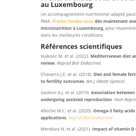
au Luxembourg
Un accompagnement nutritionnel adapté peut fa
PMA.
Prenez rendez-vous
dès maintenant avec
micronutrition à Luxembourg
, pour maximise
dans les meilleures conditions.
Références scientifiques
Vujkovic M. et al. (2022).
Mediterranean diet an
review
.
Reprod Biol Endocrinol.
Chavarro J.E. et al. (2018).
Diet and female ferti
to fertility outcomes
.
Am J Obstet Gynecol.
Gaskins A.J. et al. (2019).
Association between
undergoing assisted reproduction
.
Hum Repro
Afeiche M.C. et al. (2020).
Omega-3 fatty acids 
applications
.
Reprod Biol Endocrinol.
Mendoza N. et al. (2021).
Impact of vitamin D 