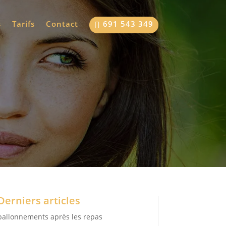
s
Tarifs
Contact
691 543 349

Derniers articles
ballonnements après les repas