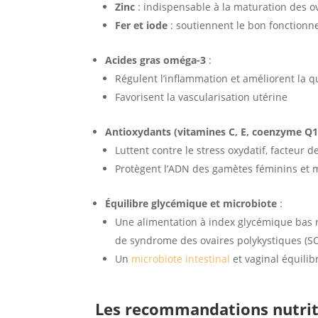
Zinc
: indispensable à la maturation des ov
Fer et iode
: soutiennent le bon fonctionnem
Acides gras oméga-3
:
Régulent l’inflammation et améliorent la q
Favorisent la vascularisation utérine
Antioxydants (vitamines C, E, coenzyme Q10
Luttent contre le stress oxydatif, facteur d
Protègent l’ADN des gamètes féminins et 
Équilibre glycémique et microbiote
:
Une alimentation à index glycémique bas 
de syndrome des ovaires polykystiques (S
Un
microbiote intestinal
et vaginal équilib
Les recommandations nutrit