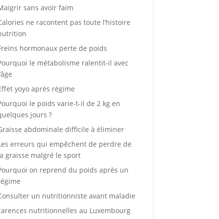
Maigrir sans avoir faim
Calories ne racontent pas toute l’histoire
nutrition
Freins hormonaux perte de poids
Pourquoi le métabolisme ralentit-il avec
l’âge
Effet yoyo après régime
Pourquoi le poids varie-t-il de 2 kg en
quelques jours ?
Graisse abdominale difficile à éliminer
Les erreurs qui empêchent de perdre de
la graisse malgré le sport
Pourquoi on reprend du poids après un
régime
Consulter un nutritionniste avant maladie
carences nutritionnelles au Luxembourg