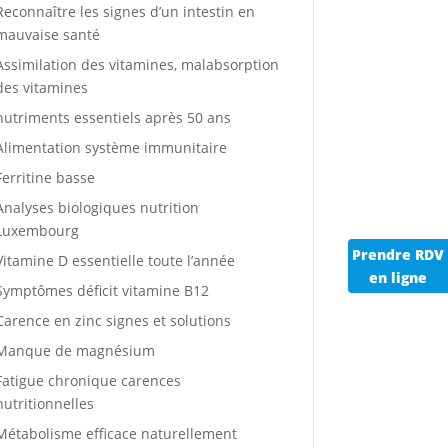
Reconnaître les signes d’un intestin en
mauvaise santé
Assimilation des vitamines, malabsorption
des vitamines
nutriments essentiels après 50 ans
Alimentation système immunitaire
Ferritine basse
Analyses biologiques nutrition
Luxembourg
Prendre RDV
Vitamine D essentielle toute l’année
en ligne
Symptômes déficit vitamine B12
Carence en zinc signes et solutions
Manque de magnésium
Fatigue chronique carences
nutritionnelles
Métabolisme efficace naturellement