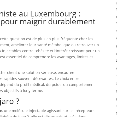
niste au Luxembourg :
r pour maigrir durablement
 cette question est de plus en plus fréquente chez les
ement, améliorer leur santé métabolique ou retrouver un
 injectables contre l’obésité et l’intérêt croissant pour un
est essentiel de comprendre les avantages, limites et
erchent une solution sérieuse, encadrée
 rapides souvent décevantes. Le choix entre
épend du profil médical, du poids, du comportement
es objectifs à long terme.
jaro ?
de
, une molécule injectable agissant sur les récepteurs
iabète de type 2, elle est désormais utilisée dans