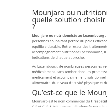
Mounjaro ou nutrition
quelle solution choisi
?
Mounjaro ou nutritionniste au Luxembourg
:
personnes souhaitant perdre du poids efficac
équilibre durable. Entre l’essor des traitements
accompagnement nutritionnel personnalisé, il 
indications de chaque approche.
Au Luxembourg, de nombreuses personnes rech
médicalement, sans tomber dans les promesses
médicament et accompagnement nutritionnel d
alimentaire, du niveau d’activité physique et d
Qu’est-ce que le Moun
Mounjaro est le nom commercial du
tirzépati
GIP et GLP-1. Initialement développée pour le d