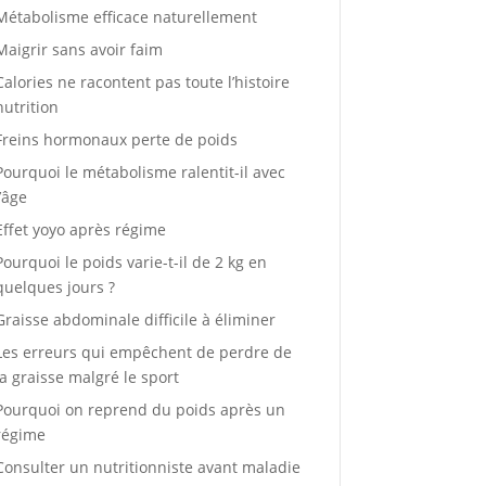
Métabolisme efficace naturellement
Maigrir sans avoir faim
Calories ne racontent pas toute l’histoire
nutrition
Freins hormonaux perte de poids
Pourquoi le métabolisme ralentit-il avec
l’âge
Effet yoyo après régime
Pourquoi le poids varie-t-il de 2 kg en
quelques jours ?
Graisse abdominale difficile à éliminer
Les erreurs qui empêchent de perdre de
la graisse malgré le sport
Pourquoi on reprend du poids après un
régime
Consulter un nutritionniste avant maladie