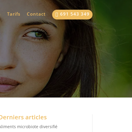
s
Tarifs
Contact
691 543 349

Derniers articles
Aliments microbiote diversifié