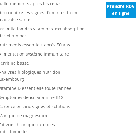
ballonnements après les repas
Prendre RDV
Reconnaître les signes d’un intestin en
en ligne
mauvaise santé
Assimilation des vitamines, malabsorption
des vitamines
nutriments essentiels après 50 ans
Alimentation système immunitaire
Ferritine basse
Analyses biologiques nutrition
Luxembourg
Vitamine D essentielle toute l’année
Symptômes déficit vitamine B12
Carence en zinc signes et solutions
Manque de magnésium
Fatigue chronique carences
nutritionnelles