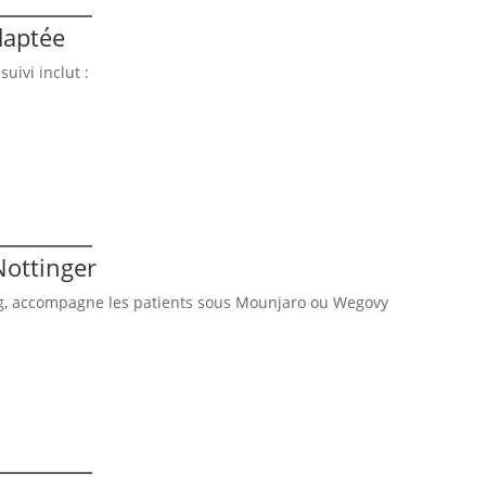
daptée
uivi inclut :
ottinger
rg, accompagne les patients sous Mounjaro ou Wegovy