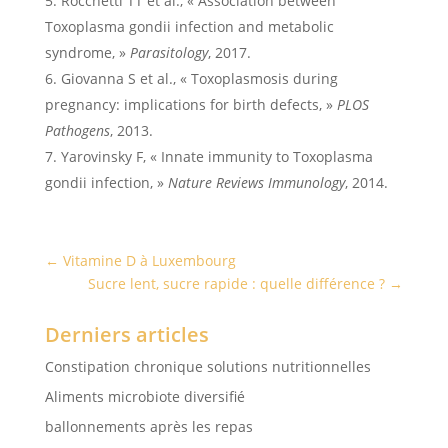
Rocchetti TT et al., « Association between
Toxoplasma gondii infection and metabolic
syndrome, »
Parasitology
, 2017.
Giovanna S et al., « Toxoplasmosis during
pregnancy: implications for birth defects, »
PLOS
Pathogens
, 2013.
Yarovinsky F, « Innate immunity to Toxoplasma
gondii infection, »
Nature Reviews Immunology
, 2014.
←
Vitamine D à Luxembourg
Sucre lent, sucre rapide : quelle différence ?
→
Derniers articles
Constipation chronique solutions nutritionnelles
Aliments microbiote diversifié
ballonnements après les repas