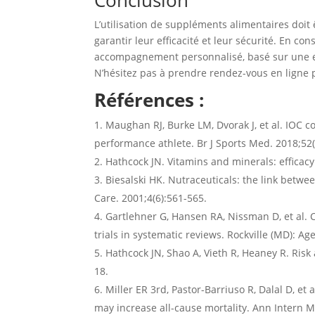
L’utilisation de suppléments alimentaires doit
garantir leur efficacité et leur sécurité. En co
accompagnement personnalisé, basé sur une ex
N’hésitez pas à prendre rendez-vous en ligne p
Références :
Maughan RJ, Burke LM, Dvorak J, et al. IOC 
performance athlete. Br J Sports Med. 2018;52(
Hathcock JN. Vitamins and minerals: efficacy
Biesalski HK. Nutraceuticals: the link betw
Care. 2001;4(6):561-565.
Gartlehner G, Hansen RA, Nissman D, et al. Cr
trials in systematic reviews. Rockville (MD): A
Hathcock JN, Shao A, Vieth R, Heaney R. Risk
18.
Miller ER 3rd, Pastor-Barriuso R, Dalal D, e
may increase all-cause mortality. Ann Intern M