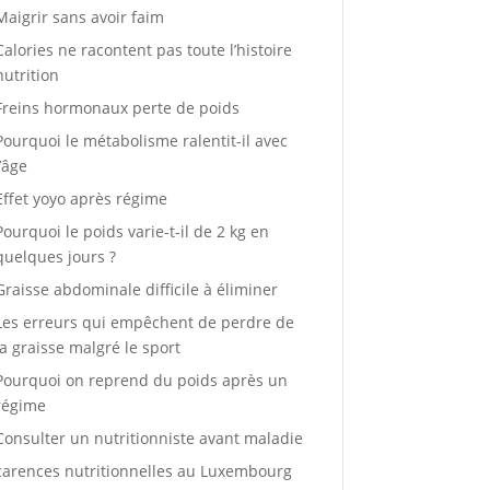
Maigrir sans avoir faim
Calories ne racontent pas toute l’histoire
nutrition
Freins hormonaux perte de poids
Pourquoi le métabolisme ralentit-il avec
l’âge
Effet yoyo après régime
Pourquoi le poids varie-t-il de 2 kg en
quelques jours ?
Graisse abdominale difficile à éliminer
Les erreurs qui empêchent de perdre de
la graisse malgré le sport
Pourquoi on reprend du poids après un
régime
Consulter un nutritionniste avant maladie
carences nutritionnelles au Luxembourg