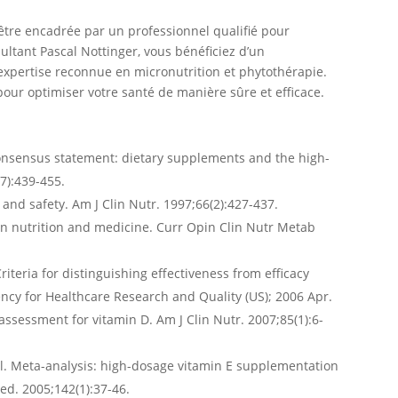
 être encadrée par un professionnel qualifié pour
nsultant Pascal Nottinger, vous bénéficiez d’un
pertise reconnue en micronutrition et phytothérapie.
our optimiser votre santé de manière sûre et efficace.
consensus statement: dietary supplements and the high-
7):439-455.
 and safety. Am J Clin Nutr. 1997;66(2):427-437.
een nutrition and medicine. Curr Opin Clin Nutr Metab
iteria for distinguishing effectiveness from efficacy
gency for Healthcare Research and Quality (US); 2006 Apr.
 assessment for vitamin D. Am J Clin Nutr. 2007;85(1):6-
t al. Meta-analysis: high-dosage vitamin E supplementation
ed. 2005;142(1):37-46.