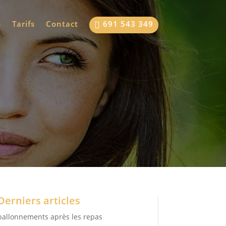
s
Tarifs
Contact
691 543 349

Derniers articles
ballonnements après les repas