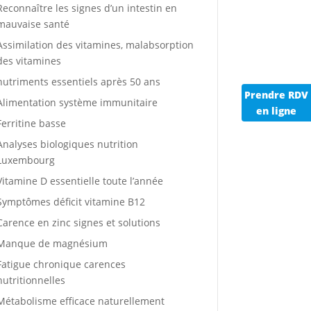
Reconnaître les signes d’un intestin en
mauvaise santé
Assimilation des vitamines, malabsorption
des vitamines
nutriments essentiels après 50 ans
Prendre RDV
Alimentation système immunitaire
en ligne
Ferritine basse
Analyses biologiques nutrition
Luxembourg
Vitamine D essentielle toute l’année
Symptômes déficit vitamine B12
Carence en zinc signes et solutions
Manque de magnésium
Fatigue chronique carences
nutritionnelles
Métabolisme efficace naturellement