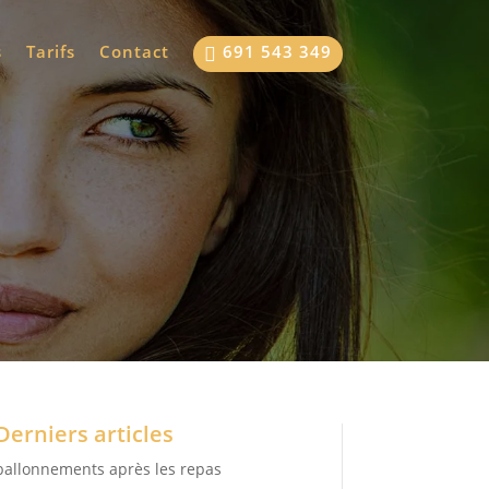
s
Tarifs
Contact
691 543 349

Derniers articles
ballonnements après les repas