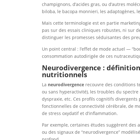
champignons, d’acides gras, ou d’autres molécu
biloba, le bacopa monnieri, les adaptogènes, l
Mais cette terminologie est en partie marketi
pas sur des essais cliniques robustes, ni sur 
distinguer les promesses séduisantes des pre
Un point central : l’effet de mode actuel — “
consommation autodirigée de ces nutraceutiqu
Neurodivergence : définitio
nutritionnels
La
neurodivergence
recouvre des conditions tel
ou sans hyperactivité), les troubles du spectre a
dyspraxie, etc. Ces profils cognitifs divergents
fonctionnelles de connectivité cérébrale, de 
de stress oxydatif et d’inflammation.
Par exemple, certaines études suggèrent des a
ou des signaux de “neurodivergence” modélisé
profond.