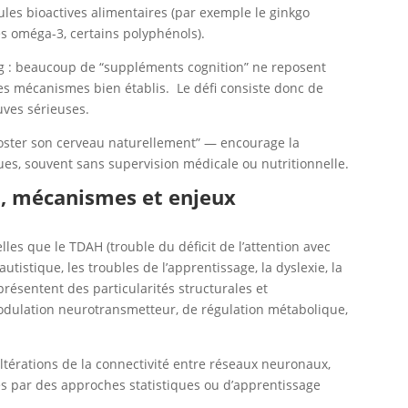
les bioactives alimentaires (par exemple le ginkgo
es oméga-3, certains polyphénols).
ng : beaucoup de “suppléments cognition” ne reposent
des mécanismes bien établis. Le défi consiste donc de
uves sérieuses.
booster son cerveau naturellement” — encourage la
es, souvent sans supervision médicale ou nutritionnelle.
n, mécanismes et enjeux
les que le TDAH (trouble du déficit de l’attention avec
utistique, les troubles de l’apprentissage, la dyslexie, la
 présentent des particularités structurales et
modulation neurotransmetteur, de régulation métabolique,
ltérations de la connectivité entre réseaux neuronaux,
s par des approches statistiques ou d’apprentissage