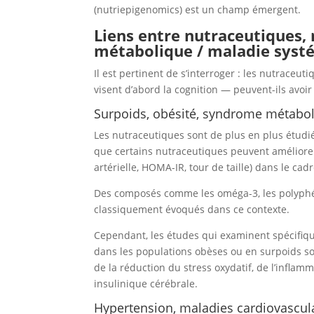
(nutriepigenomics) est un champ émergent.
Liens entre nutraceutiques,
métabolique / maladie syst
Il est pertinent de s’interroger : les nutrace
visent d’abord la cognition — peuvent-ils avoi
Surpoids
,
obésité
, syndrome métabo
Les nutraceutiques sont de plus en plus étudi
que certains nutraceutiques peuvent améliore
artérielle, HOMA-IR, tour de taille) dans le c
Des composés comme les oméga-3, les polyphéno
classiquement évoqués dans ce contexte.
Cependant, les études qui examinent spécifiqu
dans les populations obèses ou en surpoids son
de la réduction du stress oxydatif, de l’infla
insulinique cérébrale.
Hypertension
,
maladies cardiovascul