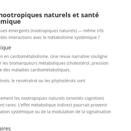
 nootropiques naturels et santé
émique
utiques émergents (nootropiques naturels) — même s’ils
r des interactions avec le métabolisme systémique ?
lique
és en cardiométabolisme. Une revue narrative souligne
r les biomarqueurs métaboliques (cholestérol, pression
adre des maladies cardiométaboliques.
ls, le resvératrol ou les phytostérols sont
ement les nootropiques naturels (orientés cognition)
t rares. L’effet métabolique indirect pourrait provenir
mmation systémique ou de la modulation de la signalisation
aires