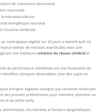
acteurs de croissance neuronaux)
ation neuronale
e la microvasculature
lisme énergétique neuronal
e l’insuline cérébrale
un nootropique végétal sur 60 jours a montré qu’il n’y
formance (temps de réaction, exactitude), mais une
uggérant une meilleure
cohésion du réseau cérébral
et
este de performance immédiate est une illustration du
 bénéfices cliniques observables chez des sujets en
ques d’origine végétale souligne que certaines molécules
ent des preuves préliminaires pour mémoire, attention ou
s et de petite taille.
s, alimentation, microbiome, et facteurs épigénétiques