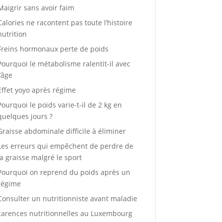
Maigrir sans avoir faim
Calories ne racontent pas toute l’histoire
nutrition
Freins hormonaux perte de poids
Pourquoi le métabolisme ralentit-il avec
l’âge
Effet yoyo après régime
Pourquoi le poids varie-t-il de 2 kg en
quelques jours ?
Graisse abdominale difficile à éliminer
Les erreurs qui empêchent de perdre de
la graisse malgré le sport
Pourquoi on reprend du poids après un
régime
Consulter un nutritionniste avant maladie
carences nutritionnelles au Luxembourg