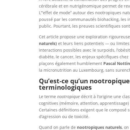
cérébrale et en nutrigénomique permet de revi
L’“effet de mode” autour des nootropiques natur
poussé par les communautés biohacking, les in
public. Pourtant, les preuves scientifiques son
Cet article propose une exploration rigoureus
naturels)
et leurs liens potentiels — ou limite
interactions possibles avec le surpoids, l’obési
diabète, le cancer, les enjeux spécifiques chez
plaçons également humblement
Pascal Notti
la micronutrition au Luxembourg, sans surenc
Qu’est-ce qu’un nootropique 
terminologiques
Le terme
nootropique
décrit à l’origine une cl
cognitives (mémoire, attention, apprentissage)
Certaines définitions exigent que le composé
d’agression ou de toxicité.
Quand on parle de
nootropiques naturels
, on