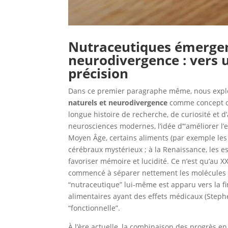
Nutraceutiques émergent
neurodivergence : vers u
précision
Dans ce premier paragraphe même, nous expl
naturels et neurodivergence
comme concept cen
longue histoire de recherche, de curiosité et d
neurosciences modernes, l’idée d’“améliorer l’es
Moyen Âge, certains aliments (par exemple les 
cérébraux mystérieux ; à la Renaissance, les es
favoriser mémoire et lucidité. Ce n’est qu’au XX
commencé à séparer nettement les molécules “
“nutraceutique” lui-même est apparu vers la f
alimentaires ayant des effets médicaux (Steph
“fonctionnelle”.
À l’ère actuelle, la combinaison des progrès e