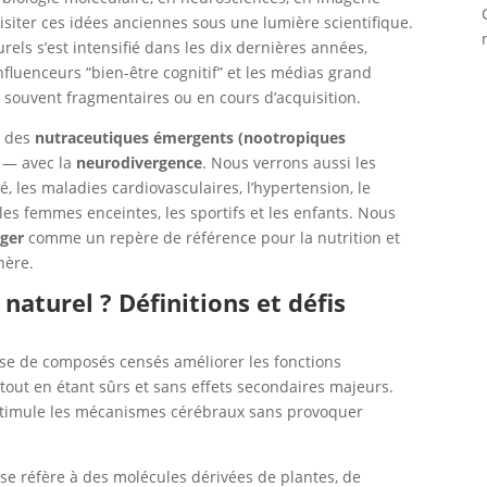
siter ces idées anciennes sous une lumière scientifique.
els s’est intensifié dans les dix dernières années,
fluenceurs “bien-être cognitif” et les médias grand
t souvent fragmentaires ou en cours d’acquisition.
e des
nutraceutiques émergents (nootropiques
s — avec la
neurodivergence
. Nous verrons aussi les
té, les maladies cardiovasculaires, l’hypertension, le
 les femmes enceintes, les sportifs et les enfants. Nous
nger
comme un repère de référence pour la nutrition et
hère.
naturel ? Définitions et défis
asse de composés censés améliorer les fonctions
 tout en étant sûrs et sans effets secondaires majeurs.
 stimule les mécanismes cérébraux sans provoquer
 se réfère à des molécules dérivées de plantes, de