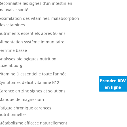
Reconnaître les signes d’un intestin en
mauvaise santé
Assimilation des vitamines, malabsorption
des vitamines
nutriments essentiels après 50 ans
Alimentation système immunitaire
Ferritine basse
Analyses biologiques nutrition
Luxembourg
Vitamine D essentielle toute l’année
Prendre RDV
Symptômes déficit vitamine B12
en ligne
Carence en zinc signes et solutions
Manque de magnésium
Fatigue chronique carences
nutritionnelles
Métabolisme efficace naturellement