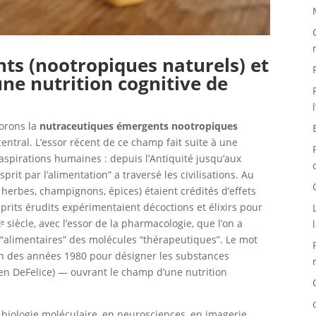
s (nootropiques naturels) et
ne nutrition cognitive de
orons la
nutraceutiques émergents nootropiques
tral. L’essor récent de ce champ fait suite à une
’aspirations humaines : depuis l’Antiquité jusqu’aux
prit par l’alimentation” a traversé les civilisations. Au
herbes, champignons, épices) étaient crédités d’effets
prits érudits expérimentaient décoctions et élixirs pour
ᵉ siècle, avec l’essor de la pharmacologie, que l’on a
alimentaires” des molécules “thérapeutiques”. Le mot
in des années 1980 pour désigner les substances
en DeFelice) — ouvrant le champ d’une nutrition
n biologie moléculaire, en neurosciences, en imagerie