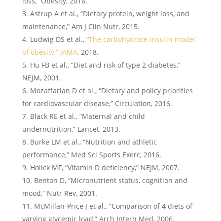
loss,” Obesity, 2016.
Astrup A et al., “Dietary protein, weight loss, and
maintenance,” Am J Clin Nutr, 2015.
Ludwig DS et al., “
The carbohydrate-insulin model
of obesity,” JAMA
, 2018.
Hu FB et al., “Diet and risk of type 2 diabetes,”
NEJM, 2001.
Mozaffarian D et al., “Dietary and policy priorities
for cardiovascular disease,” Circulation, 2016.
Black RE et al., “Maternal and child
undernutrition,” Lancet, 2013.
Burke LM et al., “Nutrition and athletic
performance,” Med Sci Sports Exerc, 2016.
Holick MF, “Vitamin D deficiency,” NEJM, 2007.
Benton D, “Micronutrient status, cognition and
mood,” Nutr Rev, 2001.
McMillan-Price J et al., “Comparison of 4 diets of
varying glycemic load,” Arch Intern Med, 2006.