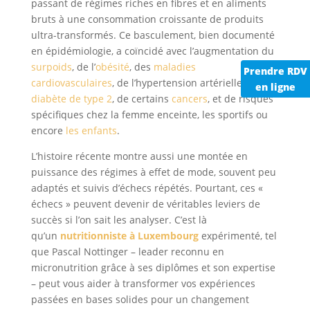
passant de régimes riches en fibres et en aliments
bruts à une consommation croissante de produits
ultra-transformés. Ce basculement, bien documenté
en épidémiologie, a coïncidé avec l’augmentation du
surpoids
, de l’
obésité
, des
maladies
Prendre RDV
cardiovasculaires
, de l’hypertension artérielle, du
en ligne
diabète de type 2
, de certains
cancers
, et de risques
spécifiques chez la femme enceinte, les sportifs ou
encore
les enfants
.
L’histoire récente montre aussi une montée en
puissance des régimes à effet de mode, souvent peu
adaptés et suivis d’échecs répétés. Pourtant, ces «
échecs » peuvent devenir de véritables leviers de
succès si l’on sait les analyser. C’est là
qu’un
nutritionniste à Luxembourg
expérimenté, tel
que Pascal Nottinger – leader reconnu en
micronutrition grâce à ses diplômes et son expertise
– peut vous aider à transformer vos expériences
passées en bases solides pour un changement