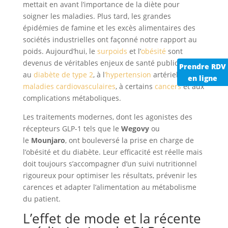
mettait en avant l’importance de la diète pour
soigner les maladies. Plus tard, les grandes
épidémies de famine et les excès alimentaires des
sociétés industrielles ont façonné notre rapport au
poids. Aujourd’hui, le
surpoids
et l’
obésité
sont
devenus de véritables enjeux de santé publique, liés
Prendre RDV
au
diabète de type 2
, à l
’hypertension
artérielle, aux
en ligne
maladies cardiovasculaires
, à certains
cancers
et aux
complications métaboliques.
Les traitements modernes, dont les agonistes des
récepteurs GLP-1 tels que le
Wegovy
ou
le
Mounjaro
, ont bouleversé la prise en charge de
l’obésité et du diabète. Leur efficacité est réelle mais
doit toujours s’accompagner d’un suivi nutritionnel
rigoureux pour optimiser les résultats, prévenir les
carences et adapter l’alimentation au métabolisme
du patient.
L’effet de mode et la récente