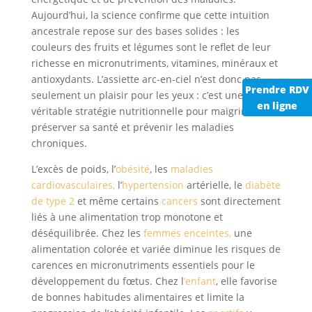
Aujourd’hui, la science confirme que cette intuition
ancestrale repose sur des bases solides : les
couleurs des fruits et légumes sont le reflet de leur
richesse en micronutriments, vitamines, minéraux et
antioxydants. L’assiette arc-en-ciel n’est donc pas
Prendre RDV
seulement un plaisir pour les yeux : c’est une
en ligne
véritable stratégie nutritionnelle pour maigrir,
préserver sa santé et prévenir les maladies
chroniques.
L’excès de poids, l’
obésité
, les
maladies
cardiovasculaires,
l’
hypertension
artérielle, le
diabète
de type 2
et même certains
cancers
sont directement
liés à une alimentation trop monotone et
déséquilibrée. Chez les
femmes enceintes,
une
alimentation colorée et variée diminue les risques de
carences en micronutriments essentiels pour le
développement du fœtus. Chez l
’enfant
, elle favorise
de bonnes habitudes alimentaires et limite la