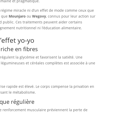
umaine et pragmatique.
n régime miracle ni d’un effet de mode comme ceux que
s que
Mounjaro
ou
Wegovy
, connus pour leur action sur
d public. Ces traitements peuvent aider certains
gnement nutritionnel ni l’éducation alimentaire.
’effet yo-yo
 riche en fibres
 régulent la glycémie et favorisent la satiété. Une
 légumineuses et céréales complètes est associée à une
prise rapide est élevé. Le corps compense la privation en
ssant le métabolisme.
ique régulière
le renforcement musculaire préviennent la perte de