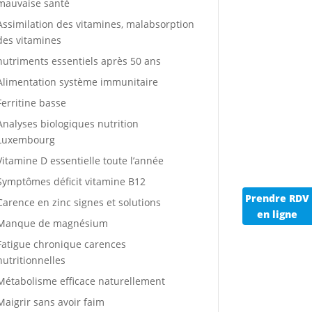
mauvaise santé
Assimilation des vitamines, malabsorption
des vitamines
nutriments essentiels après 50 ans
Alimentation système immunitaire
Ferritine basse
Analyses biologiques nutrition
Luxembourg
Vitamine D essentielle toute l’année
Symptômes déficit vitamine B12
Prendre RDV
Carence en zinc signes et solutions
en ligne
Manque de magnésium
Fatigue chronique carences
nutritionnelles
Métabolisme efficace naturellement
Maigrir sans avoir faim