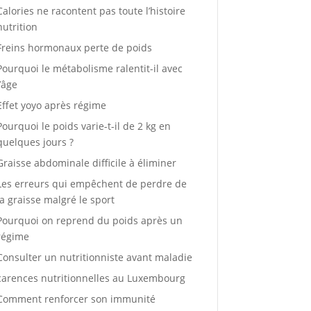
Calories ne racontent pas toute l’histoire
nutrition
Freins hormonaux perte de poids
Pourquoi le métabolisme ralentit-il avec
l’âge
Effet yoyo après régime
Pourquoi le poids varie-t-il de 2 kg en
quelques jours ?
Graisse abdominale difficile à éliminer
Les erreurs qui empêchent de perdre de
la graisse malgré le sport
Pourquoi on reprend du poids après un
régime
Consulter un nutritionniste avant maladie
carences nutritionnelles au Luxembourg
Comment renforcer son immunité