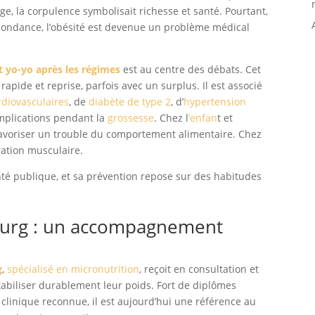
ge, la corpulence symbolisait richesse et santé. Pourtant,
 l’abondance, l’obésité est devenue un problème médical
t yo-yo après les régimes
est au centre des débats. Cet
rapide et reprise, parfois avec un surplus. Il est associé
rdiovasculaires
, de
diabète de type 2
, d’
hypertension
mplications pendant la
grossesse
. Chez l
‘enfan
t et
t favoriser un trouble du comportement alimentaire. Chez
ération musculaire.
anté publique, et sa prévention repose sur des habitudes
ourg : un accompagnement
g
,
spécialisé en micronutrition
, reçoit en consultation et
tabiliser durablement leur poids. Fort de diplômes
 clinique reconnue, il est aujourd’hui une référence au