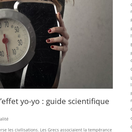
effet yo-yo : guide scientifique
alité
erse les civilisations. Les Grecs associaient la tempérance