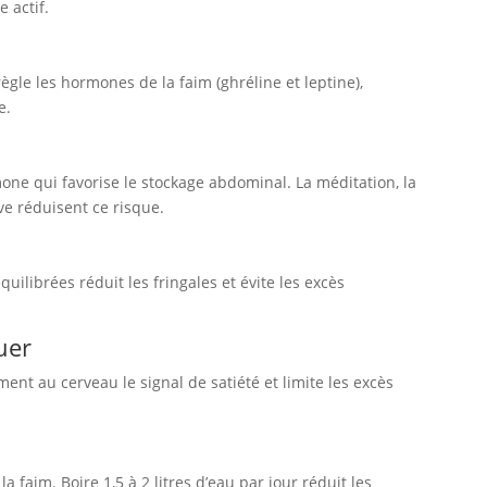
 actif.
gle les hormones de la faim (ghréline et leptine),
e.
one qui favorise le stockage abdominal. La méditation, la
ve réduisent ce risque.
uilibrées réduit les fringales et évite les excès
uer
nt au cerveau le signal de satiété et limite les excès
 faim. Boire 1,5 à 2 litres d’eau par jour réduit les