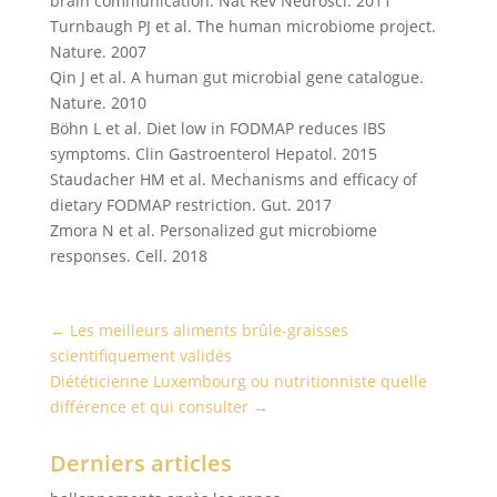
brain communication. Nat Rev Neurosci. 2011
Turnbaugh PJ et al. The human microbiome project.
Nature. 2007
Qin J et al. A human gut microbial gene catalogue.
Nature. 2010
Böhn L et al. Diet low in FODMAP reduces IBS
symptoms. Clin Gastroenterol Hepatol. 2015
Staudacher HM et al. Mechanisms and efficacy of
dietary FODMAP restriction. Gut. 2017
Zmora N et al. Personalized gut microbiome
responses. Cell. 2018
←
Les meilleurs aliments brûle-graisses
scientifiquement validés
Diététicienne Luxembourg ou nutritionniste quelle
différence et qui consulter
→
Derniers articles